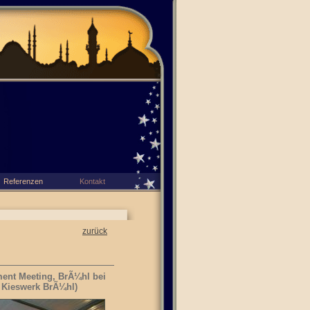
Referenzen
Kontakt
zurück
ent Meeting, BrÃ¼hl bei
t: Kieswerk BrÃ¼hl)