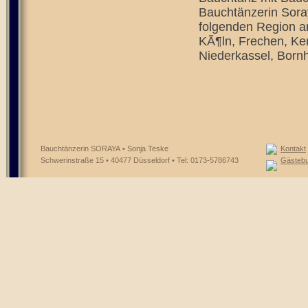
Bauchtänzerin Soray
folgenden Region a
KÃ¶ln, Frechen, Ker
Niederkassel, Bornh
Bauchtänzerin SORAYA • Sonja Teske
Kontakt
Schwerinstraße 15 • 40477 Düsseldorf • Tel: 0173-5786743
Gästeb