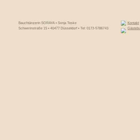
Bauchtänzerin SORAYA • Sonja Teske
Kontakt
Schwerinstraße 15 • 40477 Düsseldorf • Tel: 0173-5786743
Gästeb