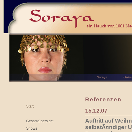
Soraya
Galer
Referenzen
Start
15.12.07
Auftritt auf Weih
Gesamtübersicht
selbstÃ¤ndiger U
Shows