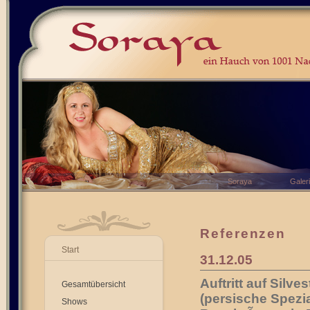
Soraya
Galer
Referenzen
Start
31.12.05
Auftritt auf Silv
Gesamtübersicht
(persische Spezia
Shows