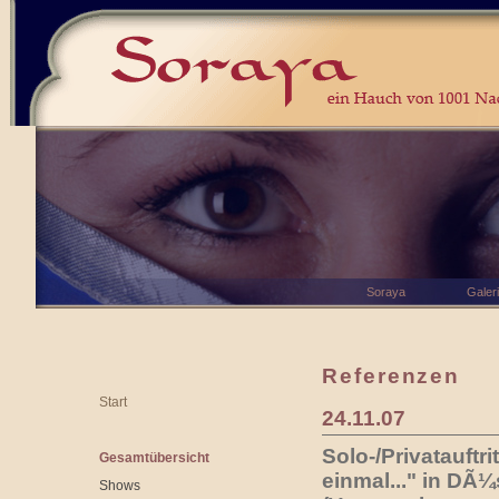
Soraya
Galer
Referenzen
Start
24.11.07
Solo-/Privatauftri
Gesamtübersicht
einmal..." in DÃ¼
Shows