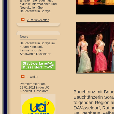
Erhalten Sie regelmäßig
aktuelle Informationen und
Neuigkeiten über
Bauchtänzerin Soraya
Zum Newsletter
News
Bauchtänzerin Soraya im
neuen Kinospot /
Fernsehspot der
Stadtwerke Düsseldorf
...
weiter
Premierenfeier am
22.01.2011 in der UCI
Kinowelt Düsseldorf
Bauchtanz mit Bauch
Bauchtänzerin Soray
folgenden Region a
DÃ¼sseldorf, Ratin
Heiligenhaus, Velbe