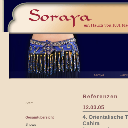
Soraya
Galer
Referenzen
Start
12.03.05
4. Orientalische 
Gesamtübersicht
Cahira
Shows