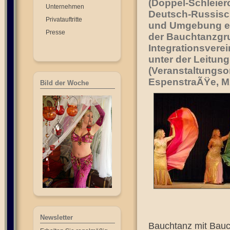
(Doppel-Schleierc
Unternehmen
Deutsch-Russisc
Privatauftritte
und Umgebung e.V
Presse
der Bauchtanzgr
Integrationsver
unter der Leitun
(Veranstaltungso
EspenstraÃŸe, 
Bild der Woche
Newsletter
Bauchtanz mit Bauch