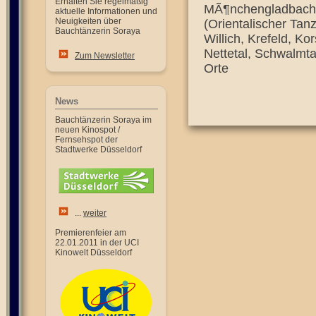
Erhalten Sie regelmäßig
MÃ¶nchengladbach 
aktuelle Informationen und
Neuigkeiten über
(Orientalischer Tan
Bauchtänzerin Soraya
Willich, Krefeld, Ko
Nettetal, Schwalmt
Zum Newsletter
Orte
News
Bauchtänzerin Soraya im
neuen Kinospot /
Fernsehspot der
Stadtwerke Düsseldorf
...
weiter
Premierenfeier am
22.01.2011 in der UCI
Kinowelt Düsseldorf