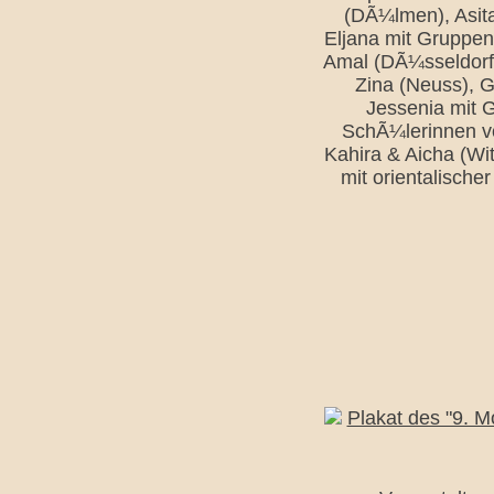
(DÃ¼lmen), Asita
Eljana mit Gruppen
Amal (DÃ¼sseldorf)
Zina (Neuss), G
Jessenia mit 
SchÃ¼lerinnen vo
Kahira & Aicha (Wi
mit orientalische
Plakat des "9. M