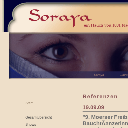
Soraya
Galer
Referenzen
Start
19.09.09
"9. Moerser Frei
Gesamtübersicht
BauchtÃ¤nzerinn
Shows