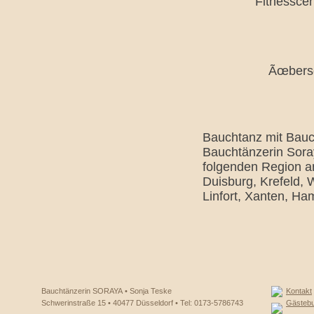
Fitnesscen
Ãœberse
Bauchtanz mit Bauch
Bauchtänzerin Soray
folgenden Region a
Duisburg, Krefeld,
Linfort, Xanten, H
Bauchtänzerin SORAYA • Sonja Teske
Kontakt
Schwerinstraße 15 • 40477 Düsseldorf • Tel: 0173-5786743
Gästeb