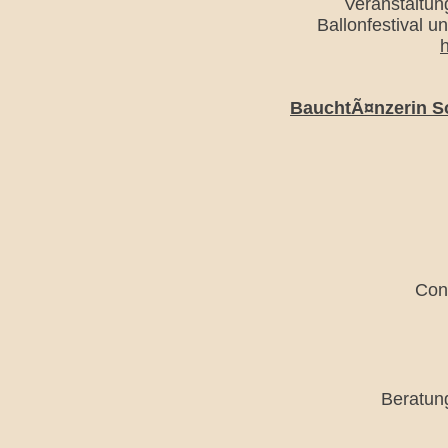
Veranstaltung
Ballonfestival 
h
BauchtÃ¤nzerin So
Con
Beratung