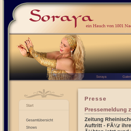
Soraya
Galer
Presse
Start
Pressemeldung zu
Zeitung Rheinisc
Gesamtübersicht
Auftritt - FÃ¼r ih
Shows