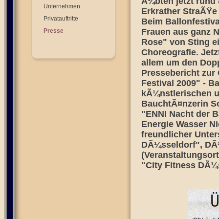
Ã¼bten jetzt rund
Unternehmen
Erkrather StraÃŸe 
Privatauftritte
Beim Ballonfestiva
Frauen aus ganz N
Presse
Rose" von Sting ei
Choreografie. Jetzt
allem um den Doppe
Pressebericht zur
Festival 2009" - 
kÃ¼nstlerischen u
BauchtÃ¤nzerin So
"ENNI Nacht der B
Energie Wasser Ni
freundlicher Unte
DÃ¼sseldorf", DÃ
(Veranstaltungsort
"City Fitness DÃ¼