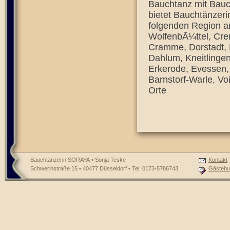
Bauchtanz mit Bauc
bietet Bauchtänzeri
folgenden Region a
WolfenbÃ¼ttel, Cre
Cramme, Dorstadt, 
Dahlum, Kneitlingen
Erkerode, Evessen,
Barnstorf-Warle, Vo
Orte
Bauchtänzerin SORAYA • Sonja Teske
Kontakt
Schwerinstraße 15 • 40477 Düsseldorf • Tel: 0173-5786743
Gästebu