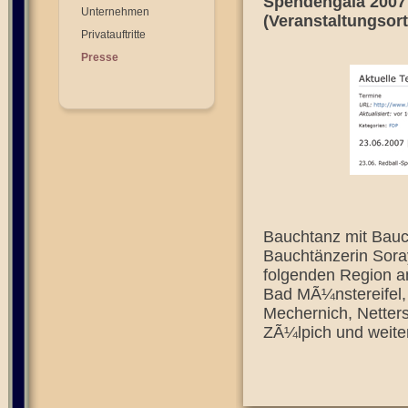
Spendengala 2007
Unternehmen
(Veranstaltungsort
Privatauftritte
Presse
Bauchtanz mit Bauch
Bauchtänzerin Soray
folgenden Region a
Bad MÃ¼nstereifel, 
Mechernich, Netters
ZÃ¼lpich und weite