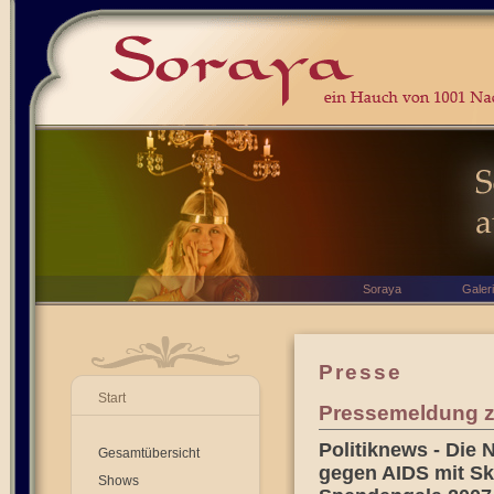
Soraya
Galer
Presse
Start
Pressemeldung zu
Politiknews - Die 
Gesamtübersicht
gegen AIDS mit Sk
Shows