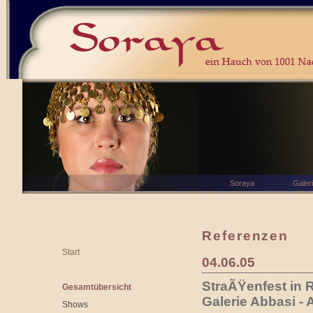
Soraya
Galer
Referenzen
Start
04.06.05
StraÃŸenfest in 
Gesamtübersicht
Galerie Abbasi - 
Shows