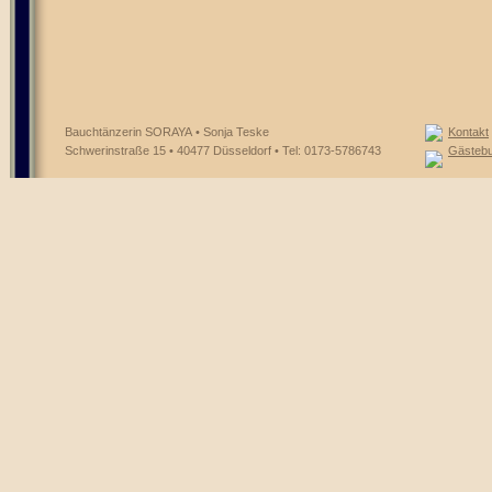
Bauchtänzerin SORAYA • Sonja Teske
Kontakt
Schwerinstraße 15 • 40477 Düsseldorf • Tel: 0173-5786743
Gästeb