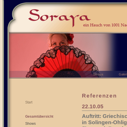
Soraya
Galer
Referenzen
Start
22.10.05
Auftritt: Griech
Gesamtübersicht
in Solingen-Ohli
Shows