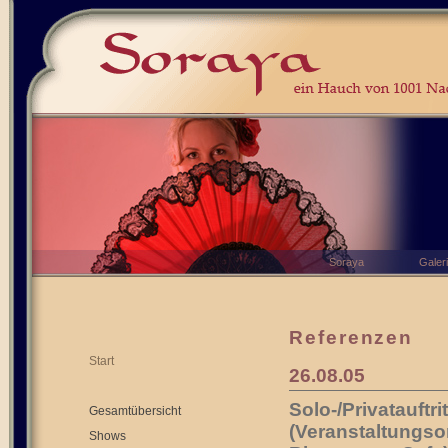
Soraya
Galer
Referenzen
Start
26.08.05
Solo-/Privatauftr
Gesamtübersicht
(Veranstaltungso
Shows