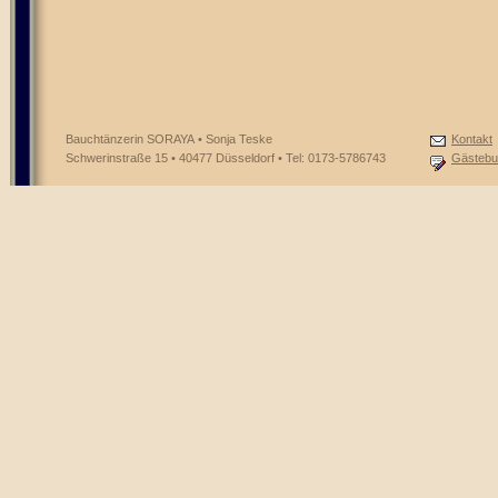
Bauchtänzerin SORAYA • Sonja Teske
Kontakt
Schwerinstraße 15 • 40477 Düsseldorf • Tel: 0173-5786743
Gästebu