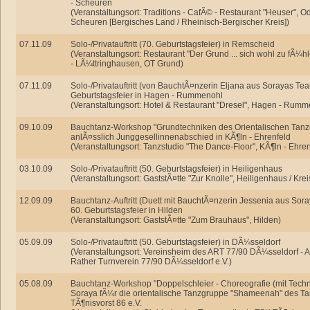
- Scheuren
(Veranstaltungsort: Traditions - CafÃ© - Restaurant "Heuser", Od
Scheuren [Bergisches Land / Rheinisch-Bergischer Kreis])
07.11.09
Solo-/Privatauftritt (70. Geburtstagsfeier) in Remscheid
(Veranstaltungsort: Restaurant "Der Grund ... sich wohl zu fÃ¼
- LÃ¼ttringhausen, OT Grund)
07.11.09
Solo-/Privatauftritt (von BauchtÃ¤nzerin Eljana aus Sorayas Tea
Geburtstagsfeier in Hagen - Rummenohl
(Veranstaltungsort: Hotel & Restaurant "Dresel", Hagen - Rumm
09.10.09
Bauchtanz-Workshop "Grundtechniken des Orientalischen Tanz
anlÃ¤sslich Junggesellinnenabschied in KÃ¶ln - Ehrenfeld
(Veranstaltungsort: Tanzstudio "The Dance-Floor", KÃ¶ln - Ehren
03.10.09
Solo-/Privatauftritt (50. Geburtstagsfeier) in Heiligenhaus
(Veranstaltungsort: GaststÃ¤tte "Zur Knolle", Heiligenhaus / Kr
12.09.09
Bauchtanz-Auftritt (Duett mit BauchtÃ¤nzerin Jessenia aus Sor
60. Geburtstagsfeier in Hilden
(Veranstaltungsort: GaststÃ¤tte "Zum Brauhaus", Hilden)
05.09.09
Solo-/Privatauftritt (50. Geburtstagsfeier) in DÃ¼sseldorf
(Veranstaltungsort: Vereinsheim des ART 77/90 DÃ¼sseldorf - 
Rather Turnverein 77/90 DÃ¼sseldorf e.V.)
05.08.09
Bauchtanz-Workshop "Doppelschleier - Choreografie (mit Techni
Soraya fÃ¼r die orientalische Tanzgruppe "Shameenah" des Ta
TÃ¶nisvorst 86 e.V.