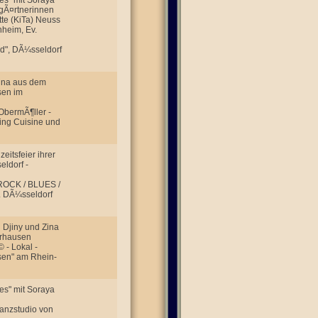
es" mit Soraya
rgÃ¤rtnerinnen
tte (KiTa) Neuss
nheim, Ev.
nd", DÃ¼sseldorf
Zina aus dem
sen im
ObermÃ¶ller -
Sing Cuisine und
itsfeier ihrer
eldorf -
 ROCK / BLUES /
C. DÃ¼sseldorf
 Djiny und Zina
erhausen
 - Lokal -
sen" am Rhein-
es" mit Soraya
Tanzstudio von