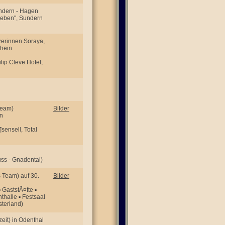
Sundern - Hagen
rleben", Sundern
zerinnen Soraya,
rhein
lip Cleve Hotel,
Team)
Bilder
in
sensell, Total
uss - Gnadental)
s Team) auf 30.
Bilder
 GaststÃ¤tte ▪
thalle ▪ Festsaal
sterland)
zeit) in Odenthal