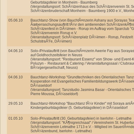
Geburtstagsfeier in Monheim - Baumberg
(Veranstaltungsort: SchÃ¼tzenhaus des SchÃ¼tzenverein St. S
SchÃ¼tzenbruderschaft Monheim - Baumberg 1900 e.V., Monh
05.06.10
Bauchtanz-Show (von BauchtÃ¤nzerin Ashany aus Sorayas Tea
Ãœberraschungsauftritt fÃ¼r den amtierenden SchÃ¼tzenkÃ¶ni
SchÃ¼tzenfest in DÃ¼lmen - Rorup im Auftrag vom Sparclub "
SchÃ¼tzenverein Rorup e.V.
(Veranstaltungsort: SchÃ¼tzenplatz DÃ¼lmen - Rorup, Festzelt 
SchulstraÃŸe, DÃ¼lmen)
04.06.10
Solo-/Privatauftritt (von BauchtÃ¤nzerin Awerie Fay aus Soraya
auf Goldhochzeitsfeier in Neuss
(Veranstaltungsort: "Restaurant Essenz" von Show- und Event
Poluzyn - Restaurant & Catering / Veranstaltungssaal / Clubra
BÃ¼rgergesellschaft, Neuss)
04.06.10
Bauchtanz-Workshop "Grundtechniken des Orientalischen Tanze
Kooperation mit Evangelisches Familienbildungswerk DÃ¼sseldor
DÃ¼sseldorf
(Veranstaltungsort: Tanzstudio Jasmina Basar - Orientalisches 
Pierre Moussa, DÃ¼sseldorf)
29.05.10
Bauchtanz-Workshop "Bauchtanz fÃ¼r Kinder" mit Soraya anlÃ¤
Kindergeburtstagsfeier (5. Geburtstagsfeier) in DÃ¼sseldorf
01.05.10
Solo-/Privatauftritt (30. Geburtstagsfeier) in Iserlohn - Letmathe
(Veranstaltungsort: "KÃ¶nigreichsaal" / Vereinsheim St. Hubertu
SchÃ¼tzenverein Letmathe 1713 e.V. - Mitglied im SauerlÃ¤nd
SchÃ¼tzenbund, Iserlohn - Letmathe)