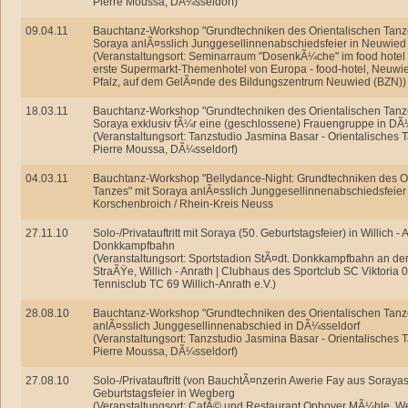
Pierre Moussa, DÃ¼sseldorf)
09.04.11
Bauchtanz-Workshop "Grundtechniken des Orientalischen Tanze
Soraya anlÃ¤sslich Junggesellinnenabschiedsfeier in Neuwied
(Veranstaltungsort: Seminarraum "DosenkÃ¼che" im food hotel
erste Supermarkt-Themenhotel von Europa - food-hotel, Neuwie
Pfalz, auf dem GelÃ¤nde des Bildungszentrum Neuwied (BZN))
18.03.11
Bauchtanz-Workshop "Grundtechniken des Orientalischen Tanze
Soraya exklusiv fÃ¼r eine (geschlossene) Frauengruppe in DÃ
(Veranstaltungsort: Tanzstudio Jasmina Basar - Orientalisches 
Pierre Moussa, DÃ¼sseldorf)
04.03.11
Bauchtanz-Workshop "Bellydance-Night: Grundtechniken des Or
Tanzes" mit Soraya anlÃ¤sslich Junggesellinnenabschiedsfeier 
Korschenbroich / Rhein-Kreis Neuss
27.11.10
Solo-/Privatauftritt mit Soraya (50. Geburtstagsfeier) in Willich - 
Donkkampfbahn
(Veranstaltungsort: Sportstadion StÃ¤dt. Donkkampfbahn an de
StraÃŸe, Willich - Anrath | Clubhaus des Sportclub SC Viktoria 07
Tennisclub TC 69 Willich-Anrath e.V.)
28.08.10
Bauchtanz-Workshop "Grundtechniken des Orientalischen Tanz
anlÃ¤sslich Junggesellinnenabschied in DÃ¼sseldorf
(Veranstaltungsort: Tanzstudio Jasmina Basar - Orientalisches 
Pierre Moussa, DÃ¼sseldorf)
27.08.10
Solo-/Privatauftritt (von BauchtÃ¤nzerin Awerie Fay aus Soraya
Geburtstagsfeier in Wegberg
(Veranstaltungsort: CafÃ© und Restaurant Ophover MÃ¼hle, We