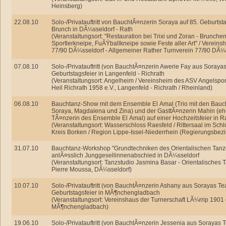
Heinsberg)
22.08.10
Solo-/Privatauftritt von BauchtÃ¤nzerin Soraya auf 85. Geburtsta
Brunch in DÃ¼sseldorf - Rath
(Veranstaltungsort: "Restauration bei Trixi und Zoran - Brunchen,
Sportlerkneipe, FuÃŸballkneipe sowie Feste aller Art" / Verein
77/90 DÃ¼sseldorf - Allgemeiner Rather Turnverein 77/90 DÃ¼s
07.08.10
Solo-/Privatauftritt (von BauchtÃ¤nzerin Awerie Fay aus Soraya
Geburtstagsfeier in Langenfeld - Richrath
(Veranstaltungsort: Angelheim / Vereinsheim des ASV Angelsport
Heil Richrath 1958 e.V., Langenfeld - Richrath / Rheinland)
06.08.10
Bauchtanz-Show mit dem Ensemble El Amal (Trio mit den Bau
Soraya, Magdalena und Zina) und der GasttÃ¤nzerin Mahin (e
TÃ¤nzerin des Ensemble El Amal) auf einer Hochzeitsfeier in R
(Veranstaltungsort: Wasserschloss Raesfeld / Rittersaal im Schl
Kreis Borken / Region Lippe-Issel-Niederrhein (Regierungsbez
31.07.10
Bauchtanz-Workshop "Grundtechniken des Orientalischen Tanz
anlÃ¤sslich Junggesellinnenabschied in DÃ¼sseldorf
(Veranstaltungsort: Tanzstudio Jasmina Basar - Orientalisches 
Pierre Moussa, DÃ¼sseldorf)
10.07.10
Solo-/Privatauftritt (von BauchtÃ¤nzerin Ashany aus Sorayas Te
Geburtstagsfeier in MÃ¶nchengladbach
(Veranstaltungsort: Vereinshaus der Turnerschaft LÃ¼rrip 1901 
MÃ¶nchengladbach)
19.06.10
Solo-/Privatauftritt (von BauchtÃ¤nzerin Jessenia aus Sorayas 