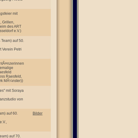
gsfeier mit
 Grillen,
sheim des ART
seldorf e.V.)
s Team) auf 50.
 Verein Petri
chtÃ¤nzerinnen
hemalige
aesfeld
oss Raesfeld,
irk MÃ¼nster))
es" mit Soraya
Tanzstudio von
am) auf 60.
Bilder
e.V.,
Team) auf 70.