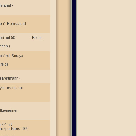
enthal -
hlen", Remscheid
m) auf 50.
Bilder
enohl)
es" mit Soraya
feld)
eis Mettmann)
ayas Team) auf
Allgemeiner
k)" mit
nzsportkreis TSK