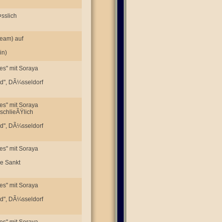
sslich
Team) auf
in)
es" mit Soraya
nd", DÃ¼sseldorf
es" mit Soraya
schlieÃŸlich
nd", DÃ¼sseldorf
es" mit Soraya
de Sankt
es" mit Soraya
nd", DÃ¼sseldorf