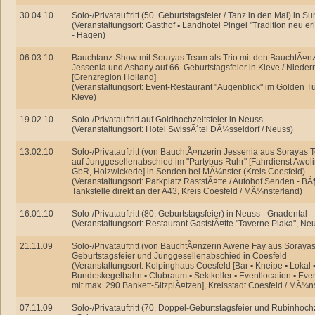
30.04.10
Solo-/Privatauftritt (50. Geburtstagsfeier / Tanz in den Mai) in 
(Veranstaltungsort: Gasthof ▪ Landhotel Pingel "Tradition neu e
- Hagen)
06.03.10
Bauchtanz-Show mit Sorayas Team als Trio mit den BauchtÃ¤n
Jessenia und Ashany auf 66. Geburtstagsfeier in Kleve / Nieder
[Grenzregion Holland]
(Veranstaltungsort: Event-Restaurant "Augenblick" im Golden Tu
Kleve)
19.02.10
Solo-/Privatauftritt auf Goldhochzeitsfeier in Neuss
(Veranstaltungsort: Hotel SwissÃ´tel DÃ¼sseldorf / Neuss)
13.02.10
Solo-/Privatauftritt (von BauchtÃ¤nzerin Jessenia aus Sorayas 
auf Junggesellenabschied im "Partybus Ruhr" [Fahrdienst Awol
GbR, Holzwickede] in Senden bei MÃ¼nster (Kreis Coesfeld)
(Veranstaltungsort: Parkplatz RaststÃ¤tte / Autohof Senden - BÃ¶
Tankstelle direkt an der A43, Kreis Coesfeld / MÃ¼nsterland)
16.01.10
Solo-/Privatauftritt (80. Geburtstagsfeier) in Neuss - Gnadental
(Veranstaltungsort: Restaurant GaststÃ¤tte "Taverne Plaka", Ne
21.11.09
Solo-/Privatauftritt (von BauchtÃ¤nzerin Awerie Fay aus Soraya
Geburtstagsfeier und Junggesellenabschied in Coesfeld
(Veranstaltungsort: Kolpinghaus Coesfeld [Bar ▪ Kneipe ▪ Lokal ▪
Bundeskegelbahn ▪ Clubraum ▪ Sektkeller ▪ Eventlocation ▪ Even
mit max. 290 Bankett-SitzplÃ¤tzen], Kreisstadt Coesfeld / MÃ¼n
07.11.09
Solo-/Privatauftritt (70. Doppel-Geburtstagsfeier und Rubinhoch