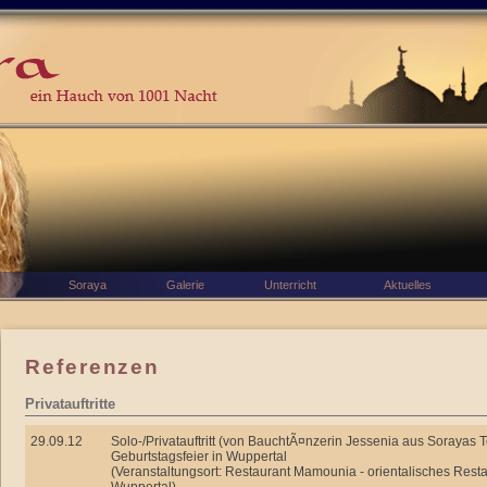
Soraya
Galerie
Unterricht
Aktuelles
Referenzen
Privatauftritte
29.09.12
Solo-/Privatauftritt (von BauchtÃ¤nzerin Jessenia aus Sorayas 
Geburtstagsfeier in Wuppertal
(Veranstaltungsort: Restaurant Mamounia - orientalisches Resta