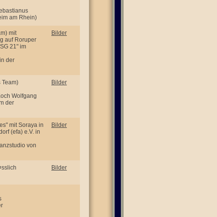
ebastianus
eim am Rhein)
m) mit
Bilder
g auf Roruper
GSG 21" im
in der
s Team)
Bilder
-Koch Wolfgang
um der
s" mit Soraya in
Bilder
f (efa) e.V. in
Tanzstudio von
sslich
Bilder
s
er