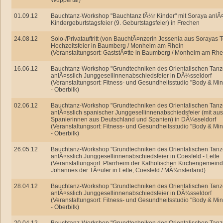
Wuppertal)
01.09.12
Bauchtanz-Workshop "Bauchtanz fÃ¼r Kinder" mit Soraya anlÃ¤
Kindergeburtstagsfeier (9. Geburtstagsfeier) in Frechen
24.08.12
Solo-/Privatauftritt (von BauchtÃ¤nzerin Jessenia aus Sorayas 
Hochzeitsfeier in Baumberg / Monheim am Rhein
(Veranstaltungsort: GaststÃ¤tte in Baumberg / Monheim am Rhe
16.06.12
Bauchtanz-Workshop "Grundtechniken des Orientalischen Tanz
anlÃ¤sslich Junggesellinnenabschiedsfeier in DÃ¼sseldorf
(Veranstaltungsort: Fitness- und Gesundheitsstudio "Body & Mi
- Oberbilk)
02.06.12
Bauchtanz-Workshop "Grundtechniken des Orientalischen Tanz
anlÃ¤sslich spanischer Junggesellinnenabschiedsfeier (mit aus
Spanierinnen aus Deutschland und Spanien) in DÃ¼sseldorf
(Veranstaltungsort: Fitness- und Gesundheitsstudio "Body & Mi
- Oberbilk)
26.05.12
Bauchtanz-Workshop "Grundtechniken des Orientalischen Tanz
anlÃ¤sslich Junggesellinnenabschiedsfeier in Coesfeld - Lette
(Veranstaltungsort: Pfarrheim der Katholischen Kirchengemein
Johannes der TÃ¤ufer in Lette, Coesfeld / MÃ¼nsterland)
28.04.12
Bauchtanz-Workshop "Grundtechniken des Orientalischen Tanz
anlÃ¤sslich Junggesellinnenabschiedsfeier in DÃ¼sseldorf
(Veranstaltungsort: Fitness- und Gesundheitsstudio "Body & Mi
- Oberbilk)