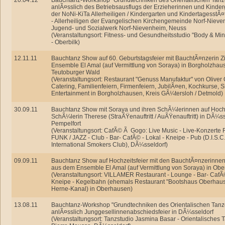
20.04.12
Bauchtanz-Workshop "Grundtechniken des Orientalischen Tanz
anlÃ¤sslich des Betriebsausflugs der Erzieherinnen und Kinde
der NoNi-KiTa Allerheiligen / Kindergarten und KindertagesstÃ¤
- Allerheiligen der Evangelischen Kirchengemeinde Norf-Nieve
Jugend- und Sozialwerk Norf-Nievenheim, Neuss
(Veranstaltungsort: Fitness- und Gesundheitsstudio "Body & Mi
- Oberbilk)
12.11.11
Bauchtanz Show auf 60. Geburtstagsfeier mit BauchtÃ¤nzerin 
Ensemble El Amal (auf Vermittlung von Soraya) in Borgholzhau
Teutoburger Wald
(Veranstaltungsort: Restaurant "Genuss Manufaktur" von Oliver 
Catering, Familienfeiern, Firmenfeiern, JubilÃ¤en, Kochkurse, 
Entertainment in Borgholzhausen, Kreis GÃ¼tersloh / Detmold)
30.09.11
Bauchtanz Show mit Soraya und ihren SchÃ¼lerinnen auf Hochze
SchÃ¼lerin Therese (StraÃŸenauftritt / AuÃŸenauftritt) in DÃ¼ss
Pempelfort
(Veranstaltungsort: CafÃ© Ã Gogo: Live Music - Live-Konzerte
FUNK / JAZZ - Club - Bar- CafÃ© - Lokal - Kneipe - Pub (D.I.S.
International Smokers Club), DÃ¼sseldorf)
09.09.11
Bauchtanz Show auf Hochzeitsfeier mit den BauchtÃ¤nzerinnen
aus dem Ensemble El Amal (auf Vermittlung von Soraya) in Ob
(Veranstaltungsort: VILLAMER Restaurant - Lounge - Bar- CafÃ©
Kneipe - Kegelbahn (ehemals Restaurant "Bootshaus Oberhau
Herne-Kanal) in Oberhausen)
13.08.11
Bauchtanz-Workshop "Grundtechniken des Orientalischen Tanz
anlÃ¤sslich Junggesellinnenabschiedsfeier in DÃ¼sseldorf
(Veranstaltungsort: Tanzstudio Jasmina Basar - Orientalisches 