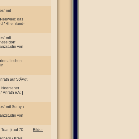
s" mit
 Neuwied: das
d / Rheinland-
s" mit
¼sseldorf
Tanzstudio von
ientalischen
in
Anrath auf StÃ¤dt.
r Neersener
 Anrath e.V. |
es" mit Soraya
Tanzstudio von
s Team) auf 70.
Bilder
gberg / Kreis