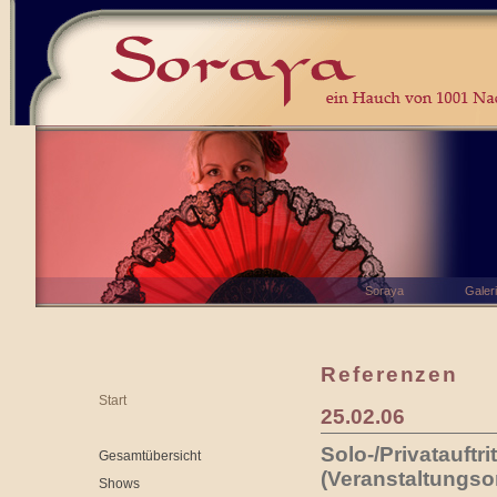
Soraya
Galer
Referenzen
Start
25.02.06
Solo-/Privatauftr
Gesamtübersicht
(Veranstaltungso
Shows