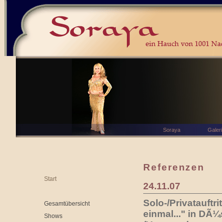
Soraya
Galer
Referenzen
Start
24.11.07
Solo-/Privatauftri
Gesamtübersicht
einmal..." in DÃ¼
Shows