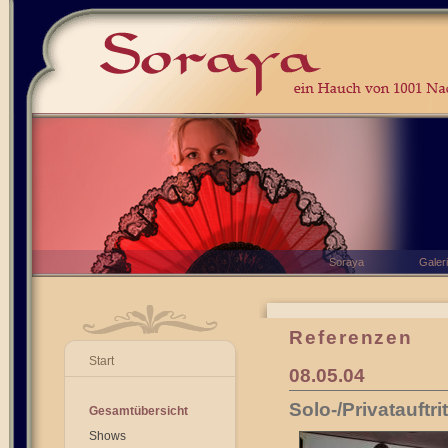
Soraya
Galer
Referenzen
Start
08.05.04
Solo-/Privatauftr
Gesamtübersicht
Shows