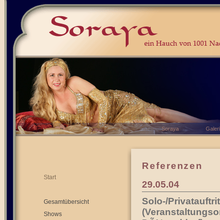
Soraya
Galer
Referenzen
Start
29.05.04
Solo-/Privatauftr
Gesamtübersicht
(Veranstaltungso
Shows