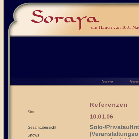
Soraya
Galer
Referenzen
Start
10.01.06
Solo-/Privatauftri
Gesamtübersicht
(Veranstaltungso
Shows