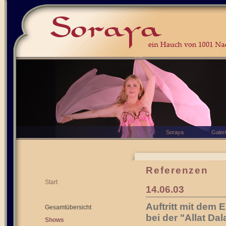
Soraya
Galer
Referenzen
Start
14.06.03
Auftritt mit dem
Gesamtübersicht
bei der "Allat D
Shows