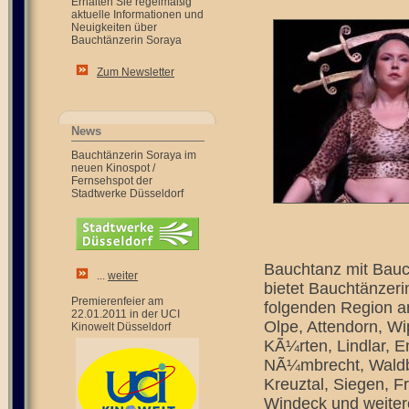
Erhalten Sie regelmäßig
aktuelle Informationen und
Neuigkeiten über
Bauchtänzerin Soraya
Zum Newsletter
News
Bauchtänzerin Soraya im
neuen Kinospot /
Fernsehspot der
Stadtwerke Düsseldorf
Bauchtanz mit Bauc
...
weiter
bietet Bauchtänzeri
Premierenfeier am
folgenden Region a
22.01.2011 in der UCI
Olpe, Attendorn, W
Kinowelt Düsseldorf
KÃ¼rten, Lindlar, E
NÃ¼mbrecht, Waldbr
Kreuztal, Siegen, 
Windeck und weiter