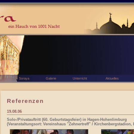
Soraya
Galerie
Unterricht
Aktuelles
Referenzen
19.08.06
Solo-/Privatauftritt (60. Geburtstagsfeier) in Hagen-Hohenlimburg
(Veranstaltungsort: Vereinshaus "Zehnertreff" / Kirchenbergstadion,