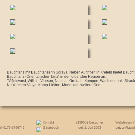
Bauchtanz mit Bauchtänzerin Soraya: Neben Auftritten in Krefeld bietet Bauch
Bauchtanz (Orientalischer Tanz) in der folgenden Region an:
TÃ¶nisvorst, Willich, Viersen, Nettetal, Grefrath, Kempen, Wachtendonk, Strae
Neukirchen-Vluyn, Kamp-Lintfort, Moers und weitere Orte
Kontakt
2139052 Besucher
Webdesign ©
el: 0173-5786743
Gästebuch
seit 1. Juli 2003
Letzte Aktual