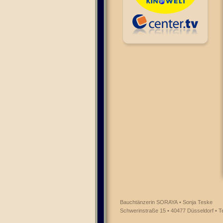
Bauchtänzerin SORAYA • Sonja Teske
Schwerinstraße 15 • 40477 Düsseldorf • T