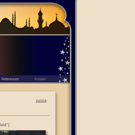
Referenzen
Kontakt
zurück
eld")