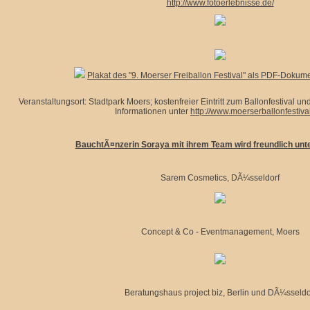
http://www.fotoerlebnisse.de/
Plakat des "9. Moerser Freiballon Festival" als PDF-Dokume
Veranstaltungsort: Stadtpark Moers; kostenfreier Eintritt zum Ballonfestival 
Informationen unter
http://www.moerserballonfestiva
BauchtÃ¤nzerin Soraya mit ihrem Team wird freundlich unt
Sarem Cosmetics, DÃ¼sseldorf
Concept & Co - Eventmanagement, Moers
Beratungshaus project biz, Berlin und DÃ¼sseldo