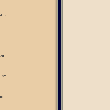
ldorf
orf
lingen
dorf