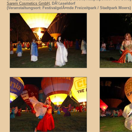
Sarem Cosmetics GmbH
, DÃ¼sseldorf
(Veranstaltungsort: FestivalgelÃ¤nde Freizeitpark / Stadtpark Moers)