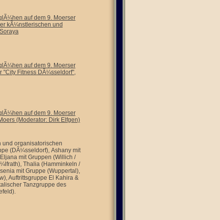
glÃ¼hen auf dem 9. Moerser
 der kÃ¼nstlerischen und
 Soraya
glÃ¼hen auf dem 9. Moerser
 "City Fitness DÃ¼sseldorf",
glÃ¼hen auf dem 9. Moerser
 Moers (Moderator: Dirk Elfgen)
n und organisatorischen
ppe (DÃ¼sseldorf), Ashany mit
ljana mit Gruppen (Willich /
lfrath), Thalia (Hamminkeln /
senia mit Gruppe (Wuppertal),
, Auftrittsgruppe El Kahira &
ntalischer Tanzgruppe des
efeld).