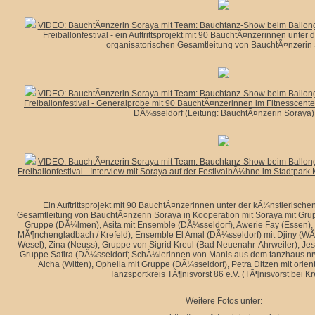
VIDEO: BauchtÃ¤nzerin Soraya mit Team: Bauchtanz-Show beim Ballon
Freiballonfestival - ein Auftrittsprojekt mit 90 BauchtÃ¤nzerinnen unter
organisatorischen Gesamtleitung von BauchtÃ¤nzerin
VIDEO: BauchtÃ¤nzerin Soraya mit Team: Bauchtanz-Show beim Ballon
Freiballonfestival - Generalprobe mit 90 BauchtÃ¤nzerinnen im Fitnesscenter
DÃ¼sseldorf (Leitung: BauchtÃ¤nzerin Soraya)
VIDEO: BauchtÃ¤nzerin Soraya mit Team: Bauchtanz-Show beim Ballon
Freiballonfestival - Interview mit Soraya auf der FestivalbÃ¼hne im Stadtpark
Ein Auftrittsprojekt mit 90 BauchtÃ¤nzerinnen unter der kÃ¼nstlerische
Gesamtleitung von BauchtÃ¤nzerin Soraya in Kooperation mit Soraya mit Gru
Gruppe (DÃ¼lmen), Asita mit Ensemble (DÃ¼sseldorf), Awerie Fay (Essen), E
MÃ¶nchengladbach / Krefeld), Ensemble El Amal (DÃ¼sseldorf) mit Djiny (WÃ¼
Wesel), Zina (Neuss), Gruppe von Sigrid Kreul (Bad Neuenahr-Ahrweiler), Jes
Gruppe Safira (DÃ¼sseldorf; SchÃ¼lerinnen von Manis aus dem tanzhaus nrw)
Aicha (Witten), Ophelia mit Gruppe (DÃ¼sseldorf), Petra Ditzen mit orie
Tanzsportkreis TÃ¶nisvorst 86 e.V. (TÃ¶nisvorst bei Kr
Weitere Fotos unter: