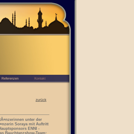
Referenzen
Kontakt
zurück
tÃ¤nzerinnen unter der
zerin Soraya mit Auftritt
-Hauptsponsors ENNI -
yas Bauchtanzshow-Team: