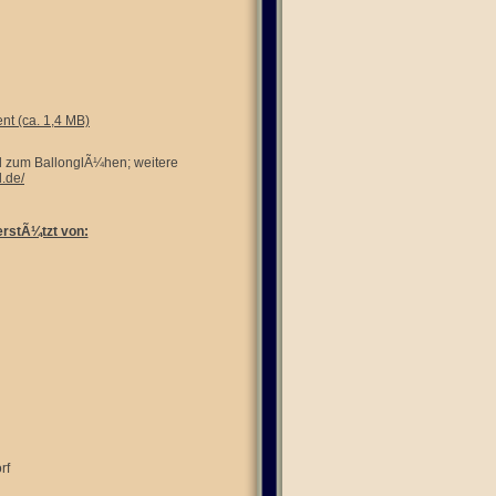
nt (ca. 1,4 MB)
und zum BallonglÃ¼hen; weitere
l.de/
erstÃ¼tzt von:
rf