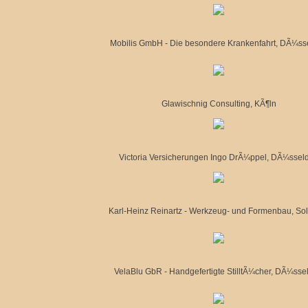
Mobilis GmbH - Die besondere Krankenfahrt, DÃ¼sse
Glawischnig Consulting, KÃ¶ln
Victoria Versicherungen Ingo DrÃ¼ppel, DÃ¼sseld
Karl-Heinz Reinartz - Werkzeug- und Formenbau, So
VelaBlu GbR - Handgefertigte StilltÃ¼cher, DÃ¼ssel