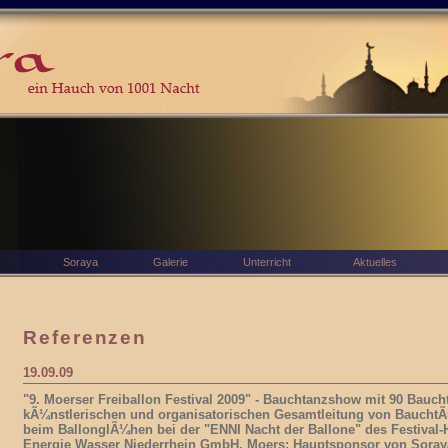
Soraya
Galerie
Unterricht
Aktuelles
Referenzen
19.09.09
"9. Moerser Freiballon Festival 2009" - Bauchtanzshow mit 90 Bauch
kÃ¼nstlerischen und organisatorischen Gesamtleitung von BauchtÃ¤n
beim BallonglÃ¼hen bei der "ENNI Nacht der Ballone" des Festival
Energie Wasser Niederrhein GmbH, Moers; Hauptsponsor von Sora