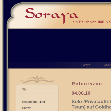
Soraya
Galer
Referenzen
Start
04.06.10
Solo-/Privatauft
Gesamtübersicht
Team) auf Goldho
Shows