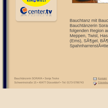
Bauchtanz mit Bauch
Bauchtänzerin Soray
folgenden Region a
Meppen, Twist, Has
(Ems), SÃ¶gel, BÃ
SpahnharrenstÃ¤tte
Bauchtänzerin SORAYA • Sonja Teske
Kontakt
Schwerinstraße 15 • 40477 Düsseldorf • Tel: 0173-5786743
Gästebu