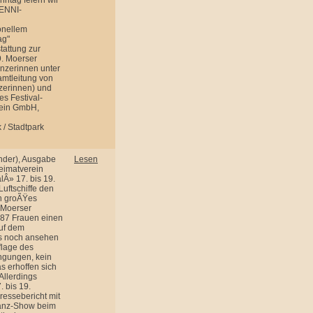
nntag feiern wir
 ENNI-
onellem
ag"
tattung zur
. Moerser
¤nzerinnen unter
amtleitung von
zerinnen) und
es Festival-
hein GmbH,
 / Stadtpark
nder), Ausgabe
Lesen
eimatverein
lÂ» 17. bis 19.
uftschiffe den
n groÃŸes
 Moerser
s 87 Frauen einen
uf dem
is noch ansehen
flage des
ingungen, kein
s erhoffen sich
Allerdings
 bis 19.
ressebericht mit
tanz-Show beim