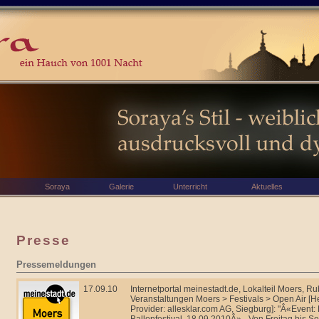
Soraya
Galerie
Unterricht
Aktuelles
Presse
Pressemeldungen
17.09.10
Internetportal meinestadt.de, Lokalteil Moers, Rub
Veranstaltungen Moers > Festivals > Open Air [
Provider: allesklar.com AG, Siegburg]: "Â«Event: