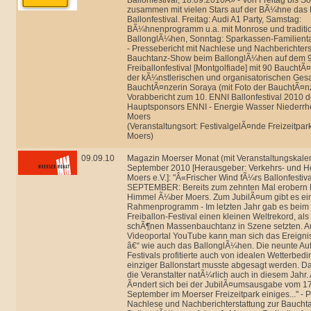
Ballonfestival, 18.09.2010Â» - Von Freitag bis So
zusammen mit vielen Stars auf der BÃ¼hne das
Ballonfestival. Freitag: Audi A1 Party, Samstag:
BÃ¼hnenprogramm u.a. mit Monrose und traditi
BallonglÃ¼hen, Sonntag: Sparkassen-Familient
- Pressebericht mit Nachlese und Nachberichters
Bauchtanz-Show beim BallonglÃ¼hen auf dem 9
Freiballonfestival [Montgolfiade] mit 90 BauchtÃ
der kÃ¼nstlerischen und organisatorischen Ges
BauchtÃ¤nzerin Soraya (mit Foto der BauchtÃ¤n
Vorabbericht zum 10. ENNI Ballonfestival 2010 d
Hauptsponsors ENNI - Energie Wasser Niederr
Moers
(Veranstaltungsort: FestivalgelÃ¤nde Freizeitpark
Moers)
09.09.10
Magazin Moerser Monat (mit Veranstaltungskale
September 2010 [Herausgeber: Verkehrs- und H
Moers e.V.]: "Â«Frischer Wind fÃ¼rs Ballonfestiva
SEPTEMBER: Bereits zum zehnten Mal erobern L
Himmel Ã¼ber Moers. Zum JubilÃ¤um gibt es ei
Rahmenprogramm - Im letzten Jahr gab es beim
Freiballon-Festival einen kleinen Weltrekord, al
schÃ¶nen Massenbauchtanz in Szene setzten. A
Videoportal YouTube kann man sich das Ereign
â€“ wie auch das BallonglÃ¼hen. Die neunte Au
Festivals profitierte auch von idealen Wetterbed
einziger Ballonstart musste abgesagt werden. Da
die Veranstalter natÃ¼rlich auch in diesem Jahr. 
Ã¤ndert sich bei der JubilÃ¤umsausgabe vom 17.
September im Moerser Freizeitpark einiges..." - P
Nachlese und Nachberichterstattung zur Bauch