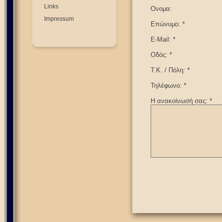
Links
Ονομα:
Impressum
Επώνυμο: *
E-Mail: *
Οδός: *
Τ.Κ. / Πόλη: *
Τηλέφωνο: *
Η ανακοίνωσή σας: *