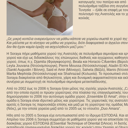
καταγωγής του πατέρα και από
πολυάριθμα ταξίδια στη συγγένε
Τυνησία – ήλθε σε επαφή με τον
πολιτισμό της Ανατολής και το 
κοιλιάς
„Ως μικρή κοπέλα ονειρευόμουν να μάθω κάποτε να χορεύω σωστά το χορό της 
Και μάλιστα με το κίνητρο να μάθω να χορεύω, διότι διαφορετικά οι άγγελοι στο
δεν θα ήχαν καμία όρεξη να ασχοληθούν μαζί μου.“
Η Soraya πήρε μαθήματα χορού της Ανατολής σε πολυάριθμα σεμινάρια και ερ
χορού και είχε ως διδασκάλους της επώνυμους διεθνείς και εγχώριους καθηγητ
χορού, όπως π.χ. Djamila (Φραγκφούρτη), Beata και Horacio Cifuentes (Βερολί
Leyla Jouvana (Ντούισμπουργκ), Pierre Moussa (Ντύσσελντορφ), Aladin El Kh
(Sankt Augustin / Βόννη), Said el Amir (Μόναχο), Sahela (Βέζελ), Manis (Ντύσ
Martia Mephista (Ντύσσελντορφ) και Shahrazad (Κολωνία). Το προσωπικό στιλ
Soraya διακρίνεται από θηλυκότητα, χάρη και δυναμική εκφραστικότητα και εκλ
συνέχεια με συμμετοχή σε πολυάριθμα σεμινάρια μετεκπαίδευσης.
Από το 2002 έως το 2006 η Soraya ήταν μέλος της σχολής χορών Ανατολής „Ca
από την οποία σχολή οι πρώην χορεύτριες στα πλαίσια της επαγγελματικής τους
δημιούργησαν το 2006 την αυτόνομη ομάδα χορού „Ensemble El Amal“, στην 
ομάδα η Soraya είναι ιδρυτικό μέλος και χορεύτρια. Τις χορευτικές της ανατολίτ
αρετές η Soraya τις παρουσιάζει επίσης και μαζί με τη χορεύτρια της ομάδας 
(Νόις), με την οποία χορεύει μαζί από το 2005 ως το ντουέτο „Duo Amara“.
Ηδη από το 2005 η Soraya είχε εντυπωσιαστεί από το ίδρυμα ESTODAâ. Kαι α
Απρίλιο του 2006 η Soraya συμμετέχει σε μαθήματα χορού για να αποκτήσει τη
δασκάλας χορού ESTODAâ (ESsential Technique of Oriental DAnce). Η διετής
εκπαίδευση (αναγνωρισμένη δασκάλα χορού της κοιλιάς) στην Yasmin al Ghaza