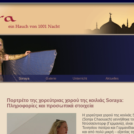
Soraya
Galerie
Unterricht
Aktuelles
Πορτρέτο της χορεύτριας χορού της κοιλιάς Soraya:
Πληροφορίες και προσωπικά στοιχεία
Η χορεύτρια χορού της κοιλιάς 
(Sonja Chaouach) γεννήθηκε το
Ντύσσελντορφ (Γερμανία), είναι
Τυνησίου πατέρα και Γερμανίδα
και από πολύ μικρή – εξαιτίας τ