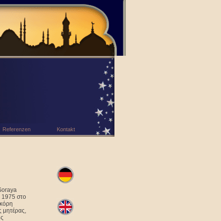
Referenzen
Kontakt
Soraya
 1975 στο
 κόρη
ς μητέρας,
ης