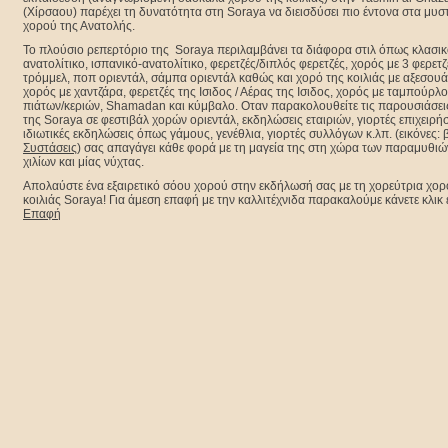
(Χίρσαου) παρέχει τη δυνατότητα στη Soraya να διεισδύσει πιο έντονα στα μυσ
χορού της Ανατολής.
Το πλούσιο ρεπερτόριο της Soraya περιλαμβάνει τα διάφορα στιλ όπως κλασικ
ανατολίτικο, ισπανικό-ανατολίτικο, φερετζές/διπλός φερετζές, χορός με 3 φερετ
τρόμμελ, ποπ οριεντάλ, σάμπα οριεντάλ καθώς και χορό της κοιλιάς με αξεσου
χορός με χαντζάρα, φερετζές της Ισιδος / Αέρας της Ισιδος, χορός με ταμπούρλ
πιάτων/κεριών, Shamadan και κύμβαλο. Οταν παρακολουθείτε τις παρουσιάσει
της Soraya σε φεστιβάλ χορών οριεντάλ, εκδηλώσεις εταιριών, γιορτές επιχειρή
ιδιωτικές εκδηλώσεις όπως γάμους, γενέθλια, γιορτές συλλόγων κ.λπ. (εικόνες: 
Συστάσεις
) σας απαγάγει κάθε φορά με τη μαγεία της στη χώρα των παραμυθιώ
χιλίων και μίας νύχτας.
Απολαύστε ένα εξαιρετικό σόου χορού στην εκδήλωσή σας με τη χορεύτρια χορ
κοιλιάς Soraya! Για άμεση επαφή με την καλλιτέχνιδα παρακαλούμε κάνετε κλικ 
Επαφή