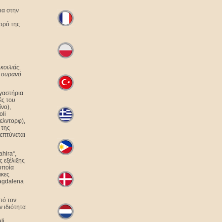
ια στην
χορό της
κοιλιάς.
ν ουρανό
γαστήρια
ές του
νο),
oli
σελντορφ),
 της
επτύνεται
hira“,
 εξέλιξης
οποία
ικες
Magdalena
πό τον
ν ιδιότητα
li