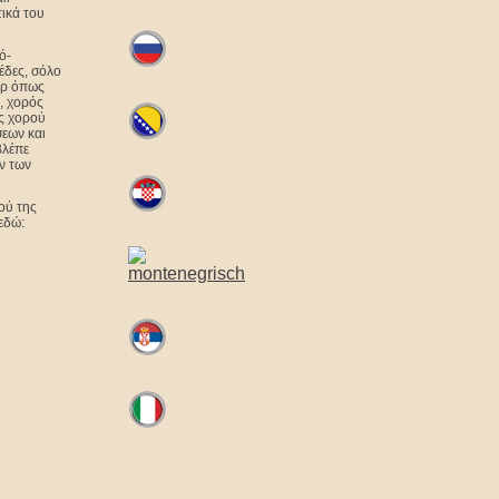
τικά του
ό-
ζέδες, σόλο
άρ όπως
ο, χορός
ς χορού
σεων και
βλέπε
ν των
ού της
εδώ: