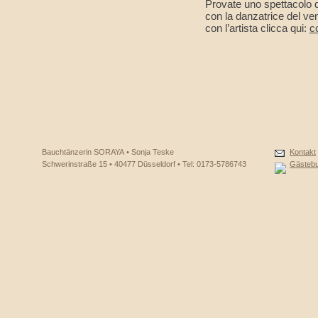
Provate uno spettacolo d
con la danzatrice del ven
con l’artista clicca qui:
c
Bauchtänzerin SORAYA • Sonja Teske
Kontakt
Schwerinstraße 15 • 40477 Düsseldorf • Tel: 0173-5786743
Gästeb