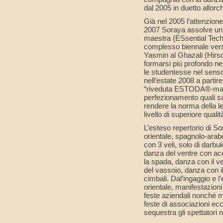
dal 2005 in duetto allor
Già nel 2005 l’attenzion
2007 Soraya assolve un
maestra (ESsential Techn
complesso biennale vers
Yasmin al Ghazali (Hirs
formarsi più profondo ne
le studentesse nel senso
nell’estate 2008 a partir
“riveduta ESTODA®-maest
perfezionamento quali sa
rendere la norma della l
livello di superiore qualit
L’esteso repertorio di So
orientale, spagnolo-arabo
con 3 veli, solo di darb
danza del ventre con acc
la spada, danza con il vel
del vassoio, danza con 
cimbali. Dal’ingaggio e l
orientale, manifestazio
feste aziendali nonché m
feste di associazioni ec
sequestra gli spettatori 