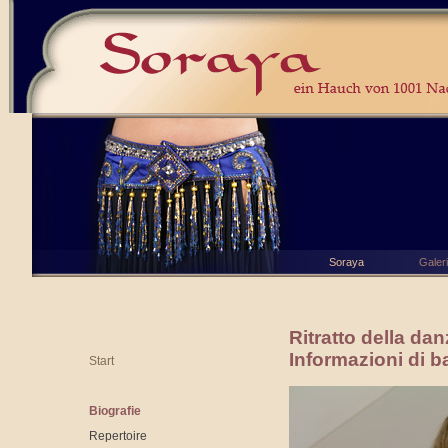
Soraya
Galer
Ritratto della da
Informazioni di b
Start
Biografie
Repertoire