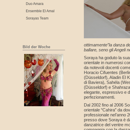
Duo Amara
Ensemble El Amal
Sorayas Team
ottimamente”la danza de
Bild der Woche
ballare, seno gli Angeli 
Soraya ha goduto la sua
orientale in numerosi cor
da notevoli docenti com
Horacio Cifuentes (Berl
(Düsseldorf), Aladin El 
di Baviera), Sahéla (Wes
(Düsseldorf) e Shahrazad
elegante, espressivo e di
perfezionamenti.
Dal 2002 fino al 2006 S
orientale “Cahira” da dov
professionale nel’anno 
presso dove Soraya è d
danzatrice del ventre mo
compagnia con la danza